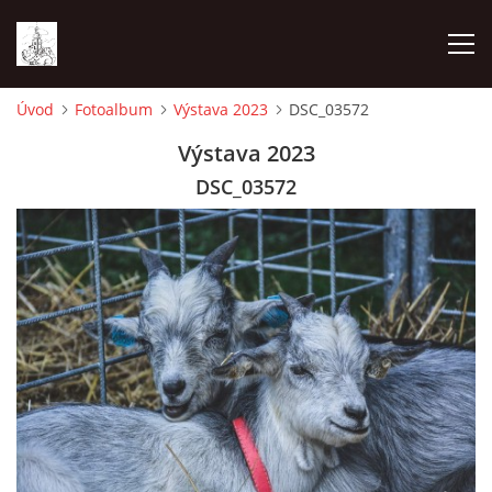
Úvod
Fotoalbum
Výstava 2023
DSC_03572
ÚVOD
Výstava 2023
DSC_03572
FOTOALBUM
ČLENOVÉ ZO ČSCH BOHDALOV
VÝSTAVA VYSOČINY 2026
AKTUALITY - CO SE CHYSTÁ A UDÁLO
MLADÍ CHOVATELÉ ZO ČSCH BOHDALOV - KROUŽEK MCH