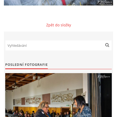
KRÁLIČÍ HOP
Zpět do složky
SOUTĚŽE MLADÝCH CHOVATELŮ
ONLINE VÝSTAVA - PŘIHLÁŠKY ONLINE
CHOVATELSKÝ PLES
POSLEDNÍ FOTOGRAFIE
FARMÁŘSKÉ TRHY PŘI VÝSTAVĚ VYSOČINY
DOPROVODNÝ PROGRAM VÝSTAVA VYSOČINY 2025
KONTAKTY ZO ČSCH BOHDALOV