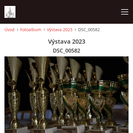
Úvod
Fotoalbum
Výstava 2023
DSC_00582
ÚVOD
Výstava 2023
DSC_00582
FOTOALBUM
ČLENOVÉ ZO ČSCH BOHDALOV
VÝSTAVA VYSOČINY 2026
AKTUALITY - CO SE CHYSTÁ A UDÁLO
MLADÍ CHOVATELÉ ZO ČSCH BOHDALOV - KROUŽEK MCH