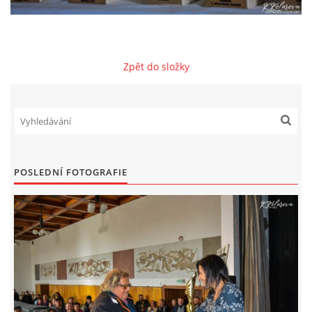
KRÁLIČÍ HOP
Zpět do složky
SOUTĚŽE MLADÝCH CHOVATELŮ
ONLINE VÝSTAVA - PŘIHLÁŠKY ONLINE
CHOVATELSKÝ PLES
POSLEDNÍ FOTOGRAFIE
FARMÁŘSKÉ TRHY PŘI VÝSTAVĚ VYSOČINY
DOPROVODNÝ PROGRAM VÝSTAVA VYSOČINY 2025
KONTAKTY ZO ČSCH BOHDALOV