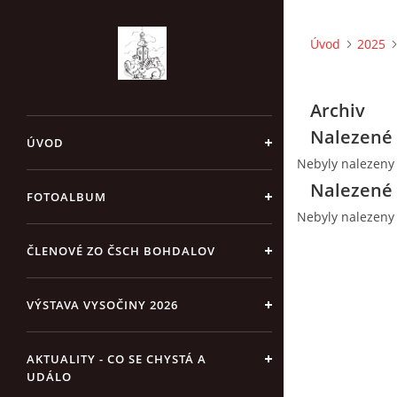
Úvod
2025
Archiv
Nalezené 
ÚVOD
Nebyly nalezeny
Nalezené 
FOTOALBUM
Nebyly nalezeny
ČLENOVÉ ZO ČSCH BOHDALOV
VÝSTAVA VYSOČINY 2026
AKTUALITY - CO SE CHYSTÁ A
UDÁLO